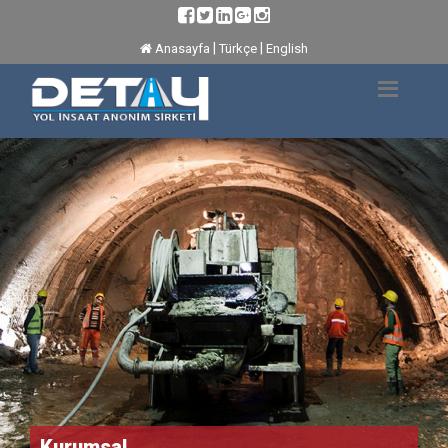
|
|
Anasayfa
Türkçe
English
Kurumsal